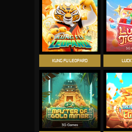
KUNG FU LEOPARD
LUCK