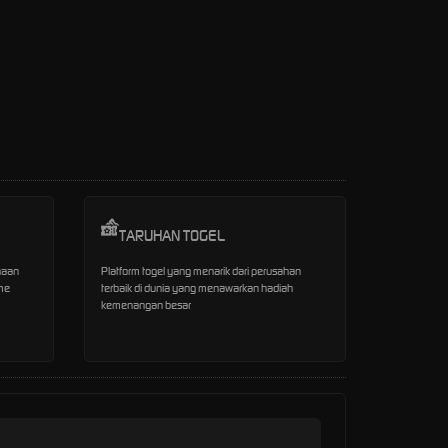
TARUHAN TOGEL
haan
Platform togel yang menarik dari perusahan
ame
terbaik di dunia yang menawarkan hadiah
kemenangan besar