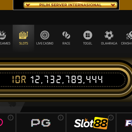
 GAMES
SLOTS
LIVE CASINO
RACE
TOGEL
OLAHRAGA
CRASH
IDR
12,732,789,444
i
i
i