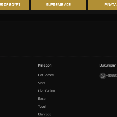
S OF EGYPT
SUPREME ACE
PINATA
Kategori
Dukungan
Hot Games
+6288
Slots
Live Casino
Race
Togel
Olahraga