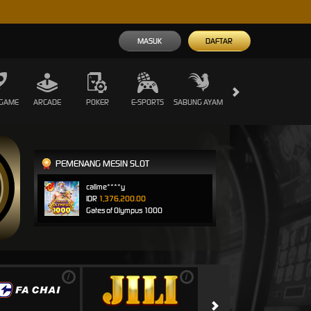
MASUK
DAFTAR
 GAME
ARCADE
POKER
E-SPORTS
SABUNG AYAM
PROMOSI
PEMENANG MESIN SLOT
callme****y
IDR
1,376,200.00
Gates of Olympus 1000
callme****y
IDR
1,006,550.00
Gates of Olympus 1000
i
i
i
callme****y
IDR
986,850.00
No Limit City
Rujak Bonanza 1000