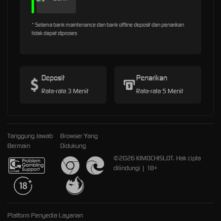
* Selama bank maintenance dan bank offline deposit dan penarikan
tidak dapat diproses
Deposit
Penarikan
Rata-rata 3 Menit
Rata-rata 5 Menit
Tanggung Jawab
Browser Yang
Bermain
Didukung
©2026 KIMOCHISLOT. Hak cipta
dilindungi | 18+
Platform Penyedia Layanan