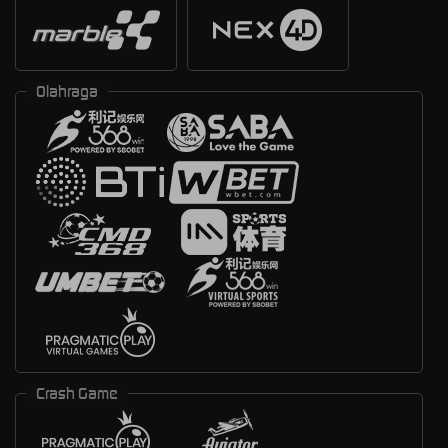
Olahraga
Crash Game