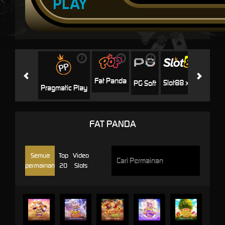
PLAY
i
i
i
i
i
Facha
Fat Panda
Slot88 x PP
PG Soft
Pragmatic Play
FAT PANDA
Semua
Top
Video
permainan
20
Slots