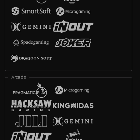
Arcade