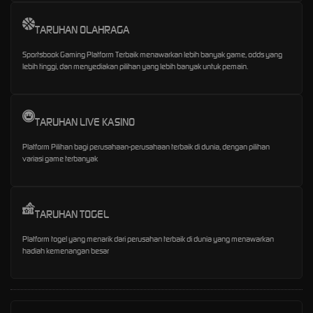
TARUHAN OLAHRAGA
Sportsbook Gaming Platform Terbaik menawarkan lebih banyak game, odds yang
lebih tinggi, dan menyediakan pilihan yang lebih banyak untuk pemain.
TARUHAN LIVE KASINO
Platform Pilihan bagi perusahaan-perusahaan terbaik di dunia, dengan pilihan
variasi game terbanyak
TARUHAN TOGEL
Platform togel yang menarik dari perusahan terbaik di dunia yang menawarkan
hadiah kemenangan besar