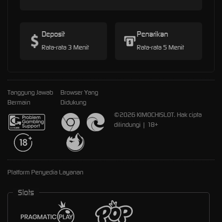
Deposit
Penarikan
Rata-rata 3 Menit
Rata-rata 5 Menit
Tanggung Jawab
Browser Yang
Bermain
Didukung
©2026 KIMOCHISLOT. Hak cipta
dilindungi | 18+
Platform Penyedia Layanan
Slots