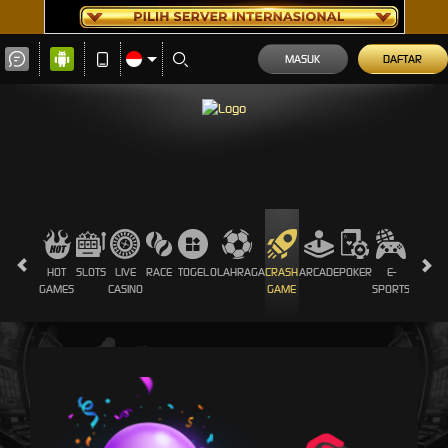
MASUK
DAFTAR
HOT
SLOTS
LIVE
RACE
TOGEL
OLAHRAGA
CRASH
ARCADE
POKER
E-
SABUN
GAMES
CASINO
GAME
SPORTS
AYAM