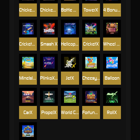
ChickenWays
Chicken Highway
Bottle Mania
TowerX
4 Bonuses Bonanza
CricketerX
Smash X
HelicopterX
CricketX
Wheel Of Destiny
MineIsland
PlinkoXClassic
JetX
Cheesy Road
Balloon
CarX
PropelX
World Champion X
Fortune Catch
RollX