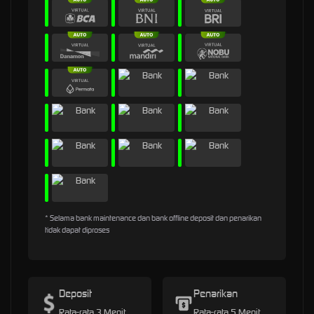
* Selama bank maintenance dan bank offline deposit dan penarikan
tidak dapat diproses
Deposit
Penarikan
Rata-rata 3 Menit
Rata-rata 5 Menit