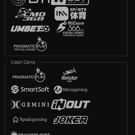
Crash Game