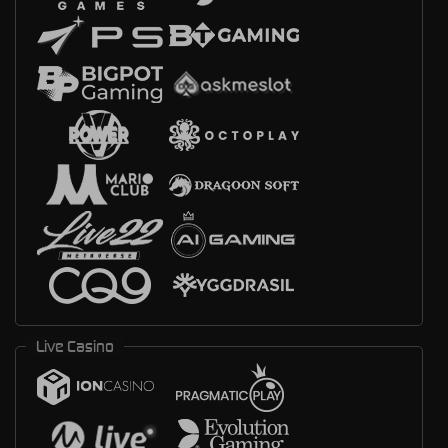
Live Casino