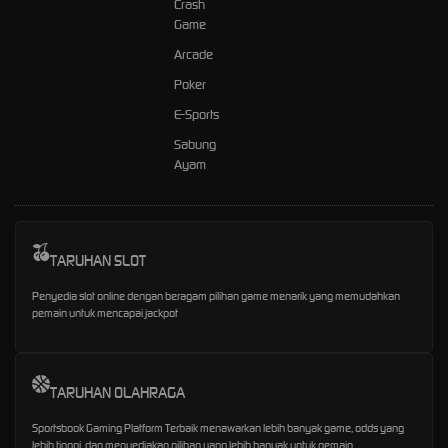
Crash
Game
Arcade
Poker
E-Sports
Sabung
Ayam
TARUHAN SLOT
Penyedia slot online dengan beragam pilihan game menarik yang memudahkan
pemain untuk mencapai jackpot
TARUHAN OLAHRAGA
Sportsbook Gaming Platform Terbaik menawarkan lebih banyak game, odds yang
lebih tinggi, dan menyediakan pilihan yang lebih banyak untuk pemain.