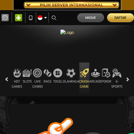
MASUK
DAFTAR
HOT
SLOTS
LIVE
RACE
TOGEL
OLAHRAGA
CRASH
ARCADE
POKER
E-
SABUN
GAMES
CASINO
GAME
SPORTS
AYAM