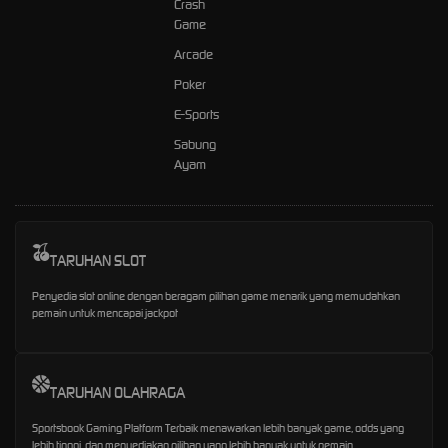
Crash
Game
Arcade
Poker
E-Sports
Sabung
Ayam
TARUHAN SLOT
Penyedia slot online dengan beragam pilihan game menarik yang memudahkan
pemain untuk mencapai jackpot
TARUHAN OLAHRAGA
Sportsbook Gaming Platform Terbaik menawarkan lebih banyak game, odds yang
lebih tinggi, dan menyediakan pilihan yang lebih banyak untuk pemain.