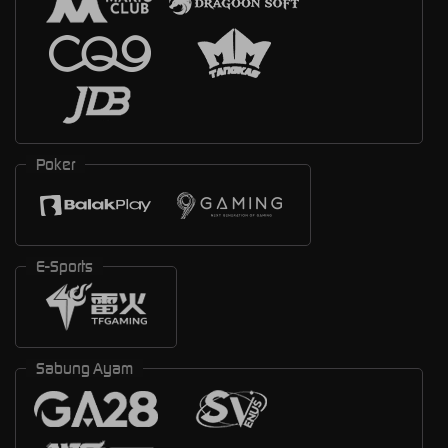
Poker
E-Sports
Sabung Ayam