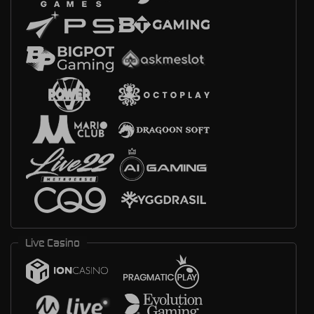
Live Casino