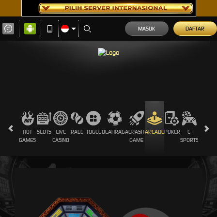
MASUK
DAFTAR
HOT
SLOTS
LIVE
RACE
TOGEL
OLAHRAGA
CRASH
ARCADE
POKER
E-
SABUN
GAMES
CASINO
GAME
SPORTS
AYAM