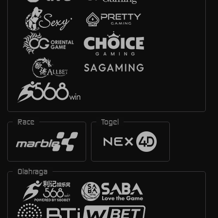
Race
Togel
Olahraga