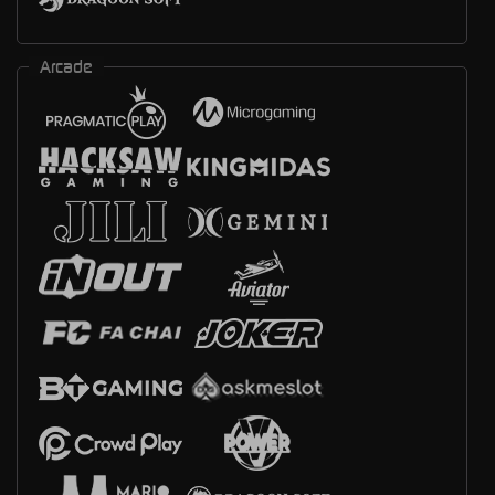
Arcade