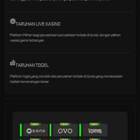
TARUHAN LIVE KASINO
Platform Pilihan bagi perusahaan-perusahaan terbaik di dunia, dengan pilihan
variasi game terbanyak
TARUHAN TOGEL
Platform togel yang menarik dari perusahan terbaik di dunia yang menawarkan
hadiah kemenangan besar