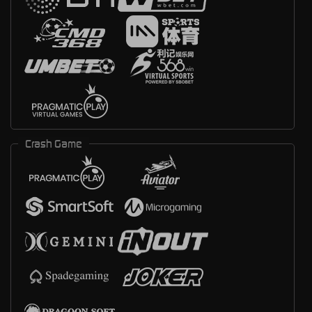
Crash Game