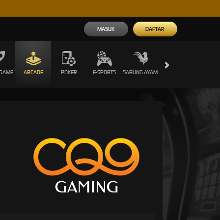
MASUK
DAFTAR
 GAME
ARCADE
POKER
E-SPORTS
SABUNG AYAM
PROMOSI