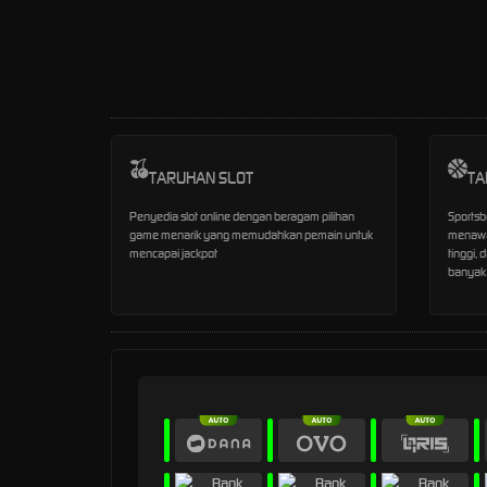
TARUHAN SLOT
TA
Penyedia slot online dengan beragam pilihan
Sportsb
game menarik yang memudahkan pemain untuk
menawar
mencapai jackpot
tinggi,
banyak 