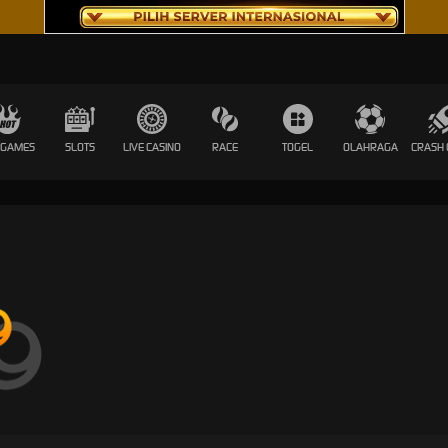
 GAMES
SLOTS
LIVE CASINO
RACE
TOGEL
OLAHRAGA
CRASH