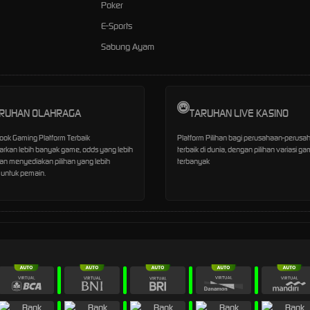
Poker
E-Sports
Sabung Ayam
RUHAN OLAHRAGA
TARUHAN LIVE KASINO
ook Gaming Platform Terbaik
Platform Pilihan bagi perusahaan-perusa
kan lebih banyak game, odds yang lebih
terbaik di dunia, dengan pilihan variasi g
 dan menyediakan pilihan yang lebih
terbanyak
untuk pemain.